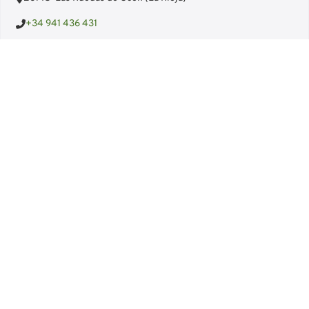
+34 941 436 431
correo@embutidosluisgil.com
¿TIENES DUDAS?
Contáctanos o rellena los datos debajo y te llamaremos lo
antes posible.
Nombre
Email