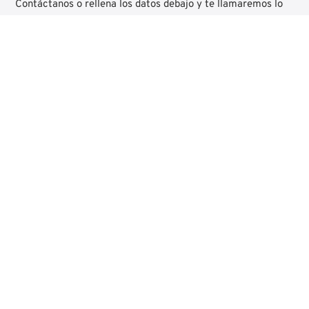
Contáctanos o rellena los datos debajo y te llamaremos lo
antes posible.
Nombre
Email
He leído y acepto la
Política de Privacidad
Diseño web Bgimeno Studio