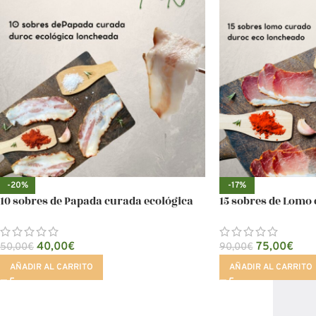
-20%
-17%
10 sobres de Papada curada ecológica
15 sobres de Lomo
40,00
€
75,00
€
50,00
€
90,00
€
AÑADIR AL CARRITO
AÑADIR AL CARRITO