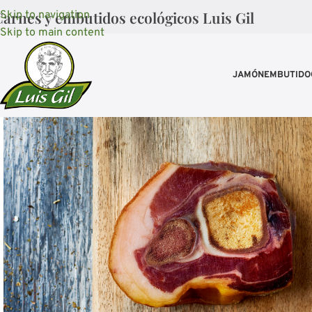
arnes y embutidos ecológicos Luis Gil
Skip to navigation
Skip to main content
JAMÓN
EMBUTIDO