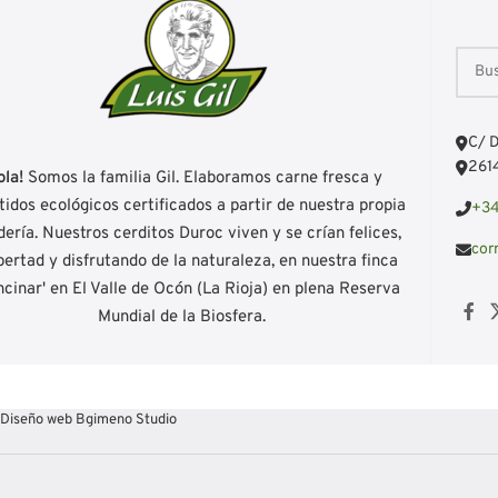
C/ D
2614
ola!
Somos la familia Gil. Elaboramos carne fresca y
idos ecológicos certificados a partir de nuestra propia
+34
ería. Nuestros cerditos Duroc viven y se crían felices,
cor
ibertad y disfrutando de la naturaleza, en nuestra finca
ncinar' en El Valle de Ocón (La Rioja) en plena Reserva
Mundial de la Biosfera.
Diseño web Bgimeno Studio