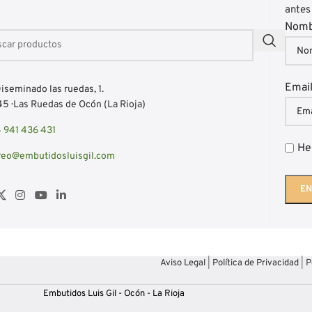
antes
Nom
Emai
iseminado las ruedas, 1.
5 · Las Ruedas de Ocón (La Rioja)
 941 436 431
He
reo@embutidosluisgil.com
Aviso Legal
|
Política de Privacidad
|
P
Embutidos Luis Gil - Ocón - La Rioja