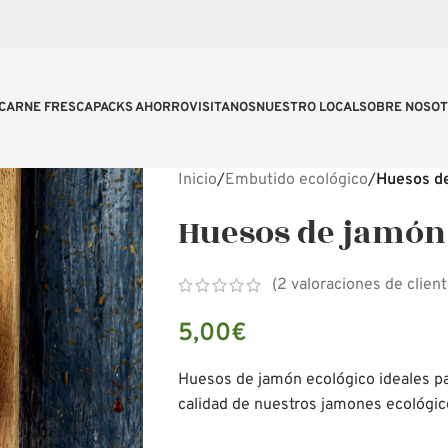
CARNE FRESCA
PACKS AHORRO
VISITANOS
NUESTRO LOCAL
SOBRE NOSO
Inicio
/
Embutido ecológico
/
Huesos de
Huesos de jamón
(
2
valoraciones de client
5,00
€
Huesos de jamón ecológico ideales par
calidad de nuestros jamones ecológico