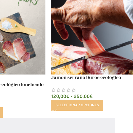
Jamón serrano Duroc ecológico
 ecológico loncheado
120,00
€
-
250,00
€
SELECCIONAR OPCIONES