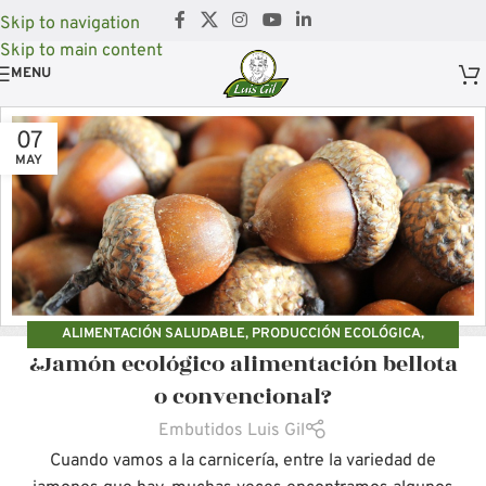
Skip to navigation
Skip to main content
MENU
07
MAY
ALIMENTACIÓN SALUDABLE
,
PRODUCCIÓN ECOLÓGICA
,
¿Jamón ecológico alimentación bellota
PRODUCCIÓN SOSTENIBLE
,
PRODUCTOS ECOLÓGICOS
o convencional?
Embutidos Luis Gil
Cuando vamos a la carnicería, entre la variedad de