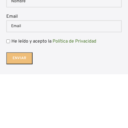
Email
He leído y acepto la
Política de Privacidad
Diseño web Bgimeno Studio
Aviso Legal
|
Política de Privacidad
|
Política de Cookies
|
Condiciones
generales de venta
|
Blog
Embutidos Luis Gil - Ocón - La Rioja