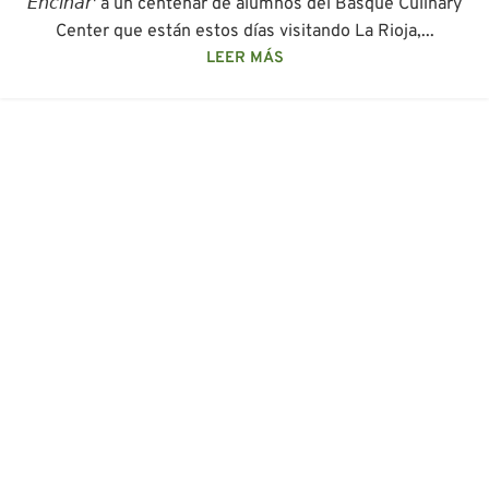
𝘌𝘯𝘤𝘪𝘯𝘢𝘳' a un centenar de alumnos del Basque Culinary
Center que están estos días visitando La Rioja,...
LEER MÁS