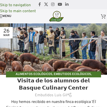
Skip to navigation
Skip to main content
MENU
26
MAR
ALIMENTOS ECOLÓGICOS
,
EMBUTIDOS ECOLÓGICOS
,
𝗩𝗶𝘀𝗶𝘁𝗮 𝗱𝗲 𝗹𝗼𝘀 𝗮𝗹𝘂𝗺𝗻𝗼𝘀 𝗱𝗲𝗹
GASTRONOMÍA
𝗕𝗮𝘀𝗾𝘂𝗲 𝗖𝘂𝗹𝗶𝗻𝗮𝗿𝘆 𝗖𝗲𝗻𝘁𝗲𝗿
Embutidos Luis Gil
Hoy hemos recibido en nuestra finca ecológica '𝘌𝘭