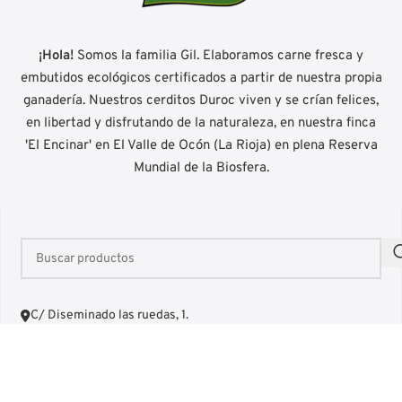
¡Hola!
Somos la familia Gil. Elaboramos carne fresca y
embutidos ecológicos certificados a partir de nuestra propia
ganadería. Nuestros cerditos Duroc viven y se crían felices,
en libertad y disfrutando de la naturaleza, en nuestra finca
'El Encinar' en El Valle de Ocón (La Rioja) en plena Reserva
Mundial de la Biosfera.
C/ Diseminado las ruedas, 1.
26145 · Las Ruedas de Ocón (La Rioja)
+34 941 436 431
correo@embutidosluisgil.com