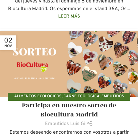
del jueves y hasta el domingo 5 de noviembre en
Biocultura Madrid. Os esperamos en el stand 36A, Os...
LEER MÁS
02
NOV
ALIMENTOS ECOLÓGICOS
,
CARNE ECOLÓGICA
,
EMBUTIDOS
Participa en nuestro sorteo de
ECOLÓGICOS
,
FERIAS ECOLÓGICAS
Biocultura Madrid
Embutidos Luis Gil
Estamos deseando encontrarnos con vosotros a partir