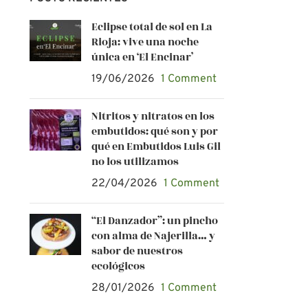
Eclipse total de sol en La
Rioja: vive una noche
única en ‘El Encinar’
19/06/2026
1 Comment
Nitritos y nitratos en los
embutidos: qué son y por
qué en Embutidos Luis Gil
no los utilizamos
22/04/2026
1 Comment
“El Danzador”: un pincho
con alma de Najerilla… y
sabor de nuestros
ecológicos
28/01/2026
1 Comment