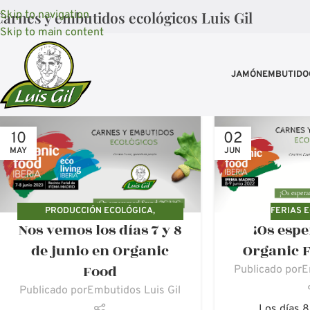
arnes y embutidos ecológicos Luis Gil
Skip to navigation
Skip to main content
JAMÓN
EMBUTIDO
10
02
MAY
JUN
PRODUCCIÓN ECOLÓGICA
,
FERIAS 
Nos vemos los días 7 y 8
¡Os esp
PRODUCCIÓN SOSTENIBLE
de junio en Organic
Organic F
Food
Publicado por
E
Publicado por
Embutidos Luis Gil
Los días 8