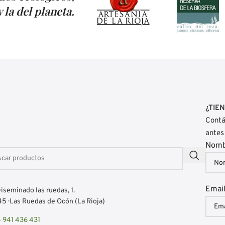
 la del planeta.
¿TIE
Contá
antes
Nom
Emai
iseminado las ruedas, 1.
5 · Las Ruedas de Ocón (La Rioja)
 941 436 431