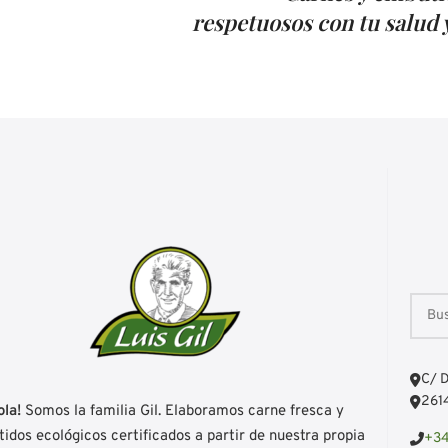
respetuosos con tu salud y
C/ D
2614
ola!
Somos la familia Gil. Elaboramos carne fresca y
idos ecológicos certificados a partir de nuestra propia
+34