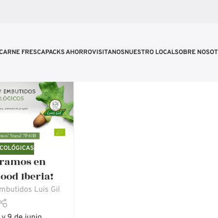
CARNE FRESCA
PACKS AHORRO
VISITANOS
NUESTRO LOCAL
SOBRE NOSO
ECOLÓGICAS
eramos en
ood Iberia!
mbutidos Luis Gil
 y 9 de junio