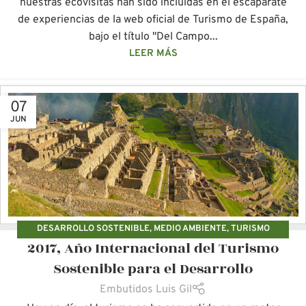
nuestras ecovisitas han sido incluidas en el escaparate
de experiencias de la web oficial de Turismo de España,
bajo el título "Del Campo...
LEER MÁS
07
JUN
DESARROLLO SOSTENIBLE
,
MEDIO AMBIENTE
,
TURISMO
2017, Año Internacional del Turismo
ECOLÓGICO
,
VACACIONES SOSTENIBLES
,
VIAJES ECOLÓGICOS
Sostenible para el Desarrollo
Embutidos Luis Gil