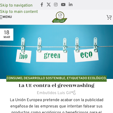
Skip to navigation
Skip to main content
MENU
18
MAR
CONSUMO
,
DESARROLLO SOSTENIBLE
,
ETIQUETADO ECOLÓGICO
,
La UE contra el greenwashing
OBSOLENCIA PROGRAMADA
,
SIN CATEGORÍA
,
SOSTENIBLIDAD
Embutidos Luis Gil
La Unión Europea pretende acabar con la publicidad
engañosa de las empresas que intentan falsear sus
productos como ecológicos o beneficiosos para el