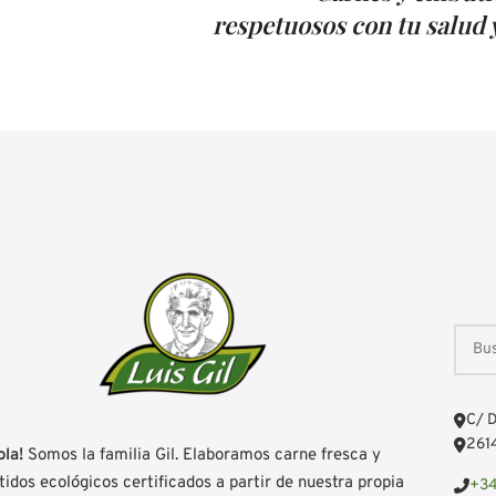
respetuosos con tu salud y
C/ D
2614
ola!
Somos la familia Gil. Elaboramos carne fresca y
idos ecológicos certificados a partir de nuestra propia
+34