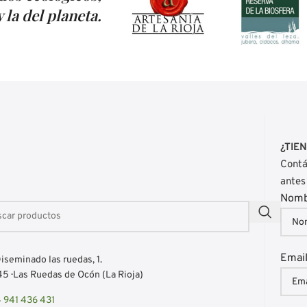
 la del planeta.
¿TIE
Contá
antes
Nom
Emai
iseminado las ruedas, 1.
5 · Las Ruedas de Ocón (La Rioja)
 941 436 431