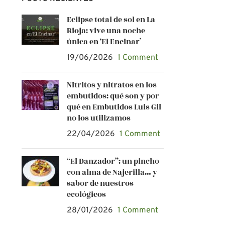
Eclipse total de sol en La
Rioja: vive una noche
única en ‘El Encinar’
19/06/2026
1 Comment
Nitritos y nitratos en los
embutidos: qué son y por
qué en Embutidos Luis Gil
no los utilizamos
22/04/2026
1 Comment
“El Danzador”: un pincho
con alma de Najerilla… y
sabor de nuestros
ecológicos
28/01/2026
1 Comment