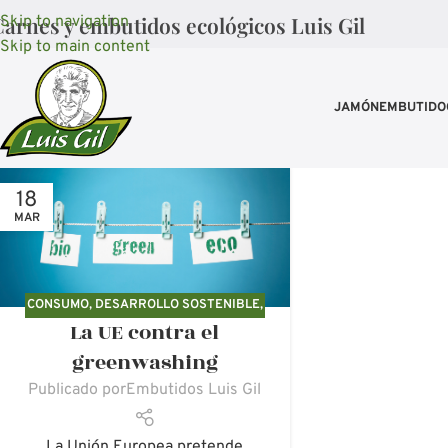
arnes y embutidos ecológicos Luis Gil
Skip to navigation
Skip to main content
JAMÓN
EMBUTIDO
18
MAR
CONSUMO
,
DESARROLLO SOSTENIBLE
,
La UE contra el
ETIQUETADO ECOLÓGICO
,
OBSOLENCIA PROGRAMADA
,
SIN
greenwashing
CATEGORÍA
,
SOSTENIBLIDAD
Publicado por
Embutidos Luis Gil
La Unión Europea pretende