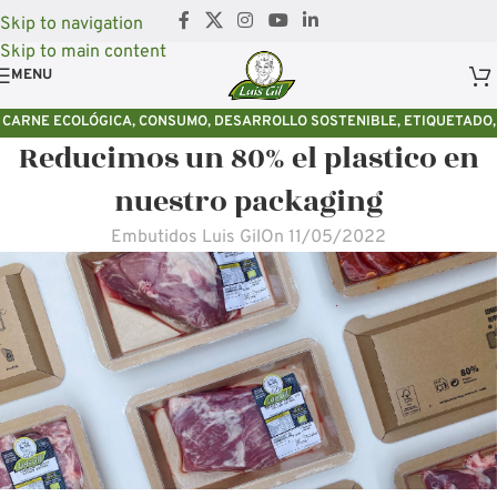
Skip to navigation
Skip to main content
MENU
CARNE ECOLÓGICA
,
CONSUMO
,
DESARROLLO SOSTENIBLE
,
ETIQUETADO
,
Reducimos un 80% el plastico en
ETIQUETADO ECOLÓGICO
,
HOGARES SOSTENIBLES
,
MEDIO AMBIENTE
,
NOMASPLASTICOS
,
PRODUCCIÓN ECOLÓGICA
,
PRODUCCIÓN SOSTENIBLE
,
nuestro packaging
SOSTENIBLIDAD
Embutidos Luis Gil
On 11/05/2022