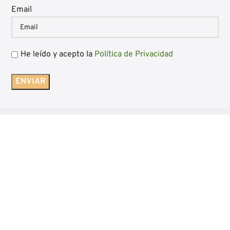
Email
He leído y acepto la
Política de Privacidad
Diseño web Bgimeno Studio
Aviso Legal
|
Política de Privacidad
|
Política de Cookies
|
Condiciones
generales de venta
|
Blog
Embutidos Luis Gil - Ocón - La Rioja
Los cupones no son acumulables entre sí y solo podrán