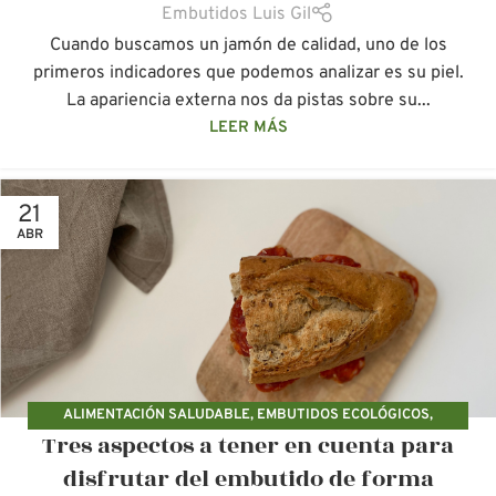
Embutidos Luis Gil
Cuando buscamos un jamón de calidad, uno de los
primeros indicadores que podemos analizar es su piel.
La apariencia externa nos da pistas sobre su...
LEER MÁS
21
ABR
ALIMENTACIÓN SALUDABLE
,
EMBUTIDOS ECOLÓGICOS
,
Tres aspectos a tener en cuenta para
ETIQUETADO
,
JAMÓN
,
NUTRICIÓN
,
PRODUCCIÓN ECOLÓGICA
,
PRODUCTOS ECOLÓGICOS
disfrutar del embutido de forma