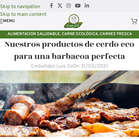
Skip to navigation
Skip to main content
MENU
ALIMENTACIÓN SALUDABLE
,
CARNE ECOLÓGICA
,
CARNES FRESCA
Nuestros productos de cerdo eco
ECOLÓGICA
,
CHORIZO ECOLÓGICO
,
EMBUTIDOS ECOLÓGICOS LUIS GIL
,
GANADERÍA ECOLÓGICA
,
GASTRONOMÍA
,
PLANES ECOLÓGICOS
,
para una barbacoa perfecta
PRODUCTOS NATURALES
Embutidos Luis Gil
On 31/03/2021