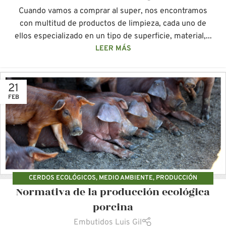
Cuando vamos a comprar al super, nos encontramos
con multitud de productos de limpieza, cada uno de
ellos especializado en un tipo de superficie, material,...
LEER MÁS
21
FEB
CERDOS ECOLÓGICOS
,
MEDIO AMBIENTE
,
PRODUCCIÓN
Normativa de la producción ecológica
ECOLÓGICA
,
PRODUCCIÓN SOSTENIBLE
porcina
Embutidos Luis Gil