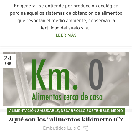
En general, se entiende por producción ecológica
porcina aquellos sistemas de obtención de alimentos
que respetan el medio ambiente, conservan la
fertilidad del suelo y la...
LEER MÁS
24
ENE
ALIMENTACIÓN SALUDABLE
,
DESARROLLO SOSTENIBLE
,
MEDIO
¿Qué son los “alimentos kilómetro 0”?
AMBIENTE
,
PRODUCTOS ECOLÓGICOS
Embutidos Luis Gil