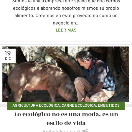
Somos la única empresa en España que cría cerdos
ecológicos elaborando nosotros mismos su propio
alimento. Creemos en este proyecto no como un
negocio en...
LEER MÁS
19
DIC
AGRICULTURA ECOLÓGICA
,
CARNE ECOLÓGICA
,
EMBUTIDOS
Lo ecológico no es una moda, es un
ECOLÓGICOS
,
MEDIO AMBIENTE
,
PRODUCCIÓN ECOLÓGICA
estilo de vida