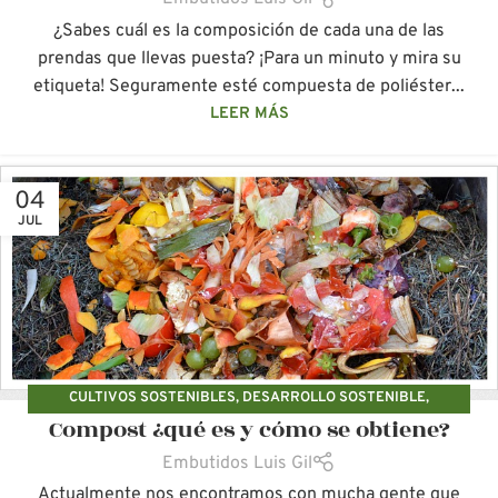
¿Sabes cuál es la composición de cada una de las
prendas que llevas puesta? ¡Para un minuto y mira su
etiqueta! Seguramente esté compuesta de poliéster...
LEER MÁS
04
JUL
CULTIVOS SOSTENIBLES
,
DESARROLLO SOSTENIBLE
,
Compost ¿qué es y cómo se obtiene?
PRODUCCIÓN SOSTENIBLE
Embutidos Luis Gil
Actualmente nos encontramos con mucha gente que