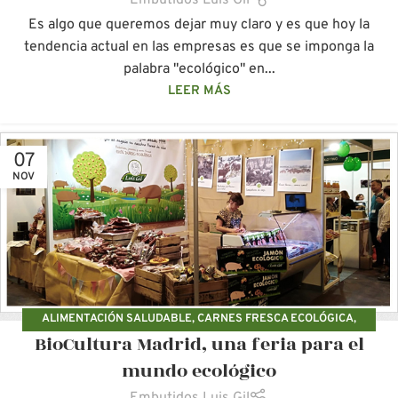
Embutidos Luis Gil
Es algo que queremos dejar muy claro y es que hoy la
tendencia actual en las empresas es que se imponga la
palabra "ecológico" en...
LEER MÁS
07
NOV
ALIMENTACIÓN SALUDABLE
,
CARNES FRESCA ECOLÓGICA
,
BioCultura Madrid, una feria para el
CERDOS ECOLÓGICOS
,
EMBUTIDOS ECOLÓGICOS LUIS GIL
mundo ecológico
Embutidos Luis Gil