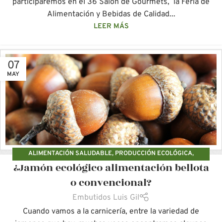
participaremos en el 36 Salón de Gourmets, la Feria de
Alimentación y Bebidas de Calidad...
LEER MÁS
07
MAY
ALIMENTACIÓN SALUDABLE
,
PRODUCCIÓN ECOLÓGICA
,
¿Jamón ecológico alimentación bellota
PRODUCCIÓN SOSTENIBLE
,
PRODUCTOS ECOLÓGICOS
o convencional?
Embutidos Luis Gil
Cuando vamos a la carnicería, entre la variedad de