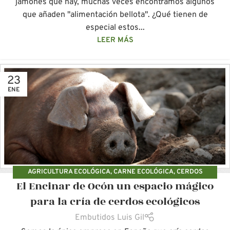
jamones que hay, muchas veces encontramos algunos
que añaden "alimentación bellota". ¿Qué tienen de
especial estos...
LEER MÁS
23
ENE
AGRICULTURA ECOLÓGICA
,
CARNE ECOLÓGICA
,
CERDOS
El Encinar de Ocón un espacio mágico
ECOLÓGICOS
,
LUIS GIL
para la cría de cerdos ecológicos
Embutidos Luis Gil