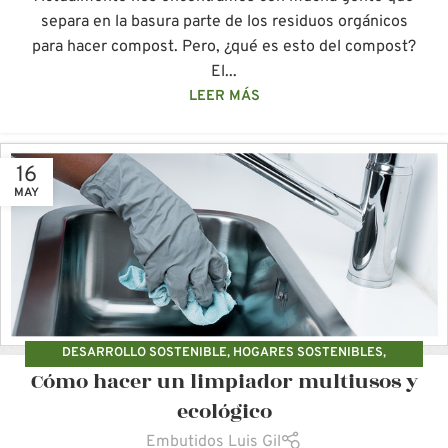
separa en la basura parte de los residuos orgánicos
para hacer compost. Pero, ¿qué es esto del compost?
El...
LEER MÁS
16
MAY
DESARROLLO SOSTENIBLE
,
HOGARES SOSTENIBLES
,
Cómo hacer un limpiador multiusos y
PRODUCTOS NATURALES
ecológico
Embutidos Luis Gil