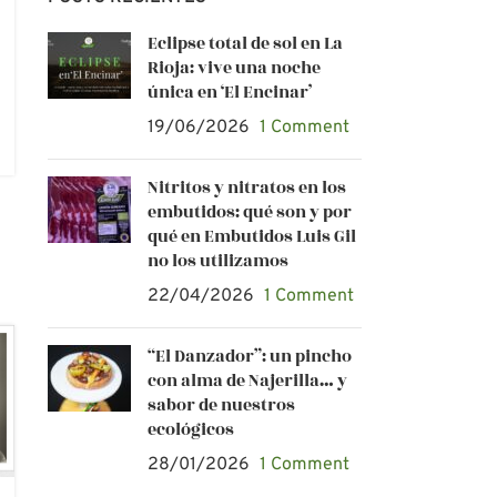
Eclipse total de sol en La
Rioja: vive una noche
única en ‘El Encinar’
19/06/2026
1 Comment
Nitritos y nitratos en los
embutidos: qué son y por
qué en Embutidos Luis Gil
no los utilizamos
22/04/2026
1 Comment
“El Danzador”: un pincho
con alma de Najerilla… y
sabor de nuestros
ecológicos
28/01/2026
1 Comment