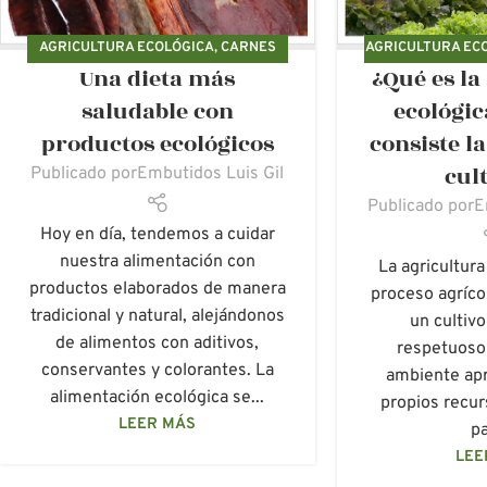
AGRICULTURA ECOLÓGICA
,
CARNES
AGRICULTURA EC
Una dieta más
¿Qué es la
FRESCA ECOLÓGICA
,
EMBUTIDOS
MEDIO 
ECOLÓGICOS
,
ETIQUETADO
saludable con
ecológic
ECOLÓGICO
,
LUIS GIL
,
PRODUCCIÓN
productos ecológicos
consiste l
ECOLÓGICA
,
PRODUCTOS ECOLÓGICOS
cul
Publicado por
Embutidos Luis Gil
Publicado por
E
Hoy en día, tendemos a cuidar
nuestra alimentación con
La agricultura
productos elaborados de manera
proceso agríc
tradicional y natural, alejándonos
un cultivo
de alimentos con aditivos,
respetuoso
conservantes y colorantes. La
ambiente ap
alimentación ecológica se...
propios recur
LEER MÁS
pa
LEE