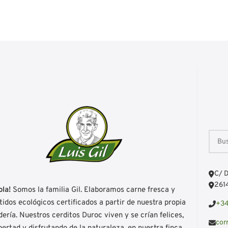
C/ D
2614
ola!
Somos la familia Gil. Elaboramos carne fresca y
idos ecológicos certificados a partir de nuestra propia
+34
ería. Nuestros cerditos Duroc viven y se crían felices,
cor