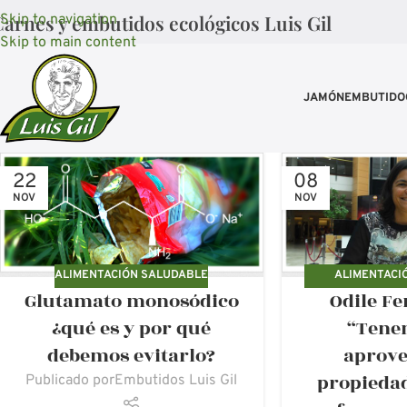
arnes y embutidos ecológicos Luis Gil
Skip to navigation
Skip to main content
JAMÓN
EMBUTIDO
22
08
NOV
NOV
ALIMENTACIÓN SALUDABLE
ALIMENTACI
Glutamato monosódico
Odile F
PRODUCTOS
¿qué es y por qué
“Tene
debemos evitarlo?
aprove
propieda
Publicado por
Embutidos Luis Gil