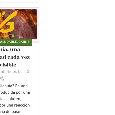
SALUDABLE
,
CARNE
uía, una
TIDOS ECOLÓGICOS
,
 ECOLÓGICOS
ad cada vez
visible
mbutidos Luis Gil
liaquía? Es una
oducida por una
ia al gluten,
por una reacción
ria de base