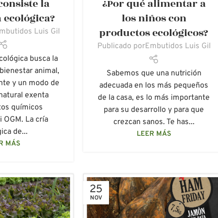
consiste la
¿Por qué alimentar a
LÓGICA
,
DUROC
,
ALIMENTACIÓN SALUDABLE
,
CARNES
LÓGICOS
,
LUIS GIL
,
FRESCA ECOLÓGICA
,
EMBUTIDOS
 ecológica?
los niños con
LÓGICA
,
PRODUCTOS
ECOLÓGICOS
,
LUIS GIL
,
MEDIO
productos ecológicos?
mbutidos Luis Gil
ÓGICOS
AMBIENTE
Publicado por
Embutidos Luis Gil
cológica busca la
bienestar animal,
Sabemos que una nutrición
nte y un modo de
adecuada en los más pequeños
natural exenta
de la casa, es lo más importante
tos químicos
para su desarrollo y para que
ni OGM. La cría
crezcan sanos. Te has...
ica de...
LEER MÁS
R MÁS
25
NOV