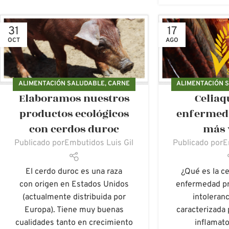
31
17
OCT
AGO
ALIMENTACIÓN SALUDABLE
,
CARNE
ALIMENTACIÓN 
Elaboramos nuestros
Celiaq
ECOLÓGICA
,
CARNES FRESCA
ECOLÓGICA
,
EMBU
ECOLÓGICA
,
DUROC
,
EMBUTIDOS
PRODUCTOS
productos ecológicos
enfermed
ECOLÓGICOS LUIS GIL
,
LUIS GIL
,
con cerdos duroc
más 
PRODUCTOS ECOLÓGICOS
Publicado por
Embutidos Luis Gil
Publicado por
E
El cerdo duroc es una raza
¿Qué es la ce
con origen en Estados Unidos
enfermedad pr
(actualmente distribuida por
intoleranc
Europa). Tiene muy buenas
caracterizada 
cualidades tanto en crecimiento
inflamato