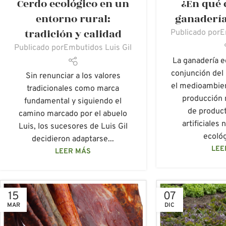
Cerdo ecológico en un
¿En qué 
ECOLÓGICOS
,
GANADERÍA ECOLÓGICA
,
FRESCA ECO
LUIS GIL
,
SIN CATEGORÍA
EMBUTIDOS ECO
entorno rural:
ganadería
PRODUCCIÓN ECO
tradición y calidad
Publicado por
E
ECOL
Publicado por
Embutidos Luis Gil
La ganadería e
conjunción del 
Sin renunciar a los valores
el medioambie
tradicionales como marca
producción 
fundamental y siguiendo el
de produc
camino marcado por el abuelo
artificiales 
Luis, los sucesores de Luis Gil
ecológ
decidieron adaptarse...
LEE
LEER MÁS
15
07
MAR
DIC