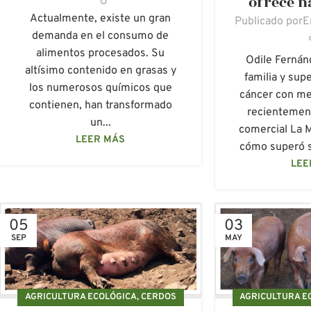
ofrece n
Actualmente, existe un gran
Publicado por
E
demanda en el consumo de
alimentos procesados. Su
Odile Fernán
altísimo contenido en grasas y
familia y sup
los numerosos químicos que
cáncer con me
contienen, han transformado
recientement
un...
comercial La 
LEER MÁS
cómo superó s
LEE
05
03
SEP
MAY
AGRICULTURA ECOLÓGICA
,
CERDOS
AGRICULTURA E