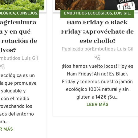
OLÓGICA
,
CONSEJOS
,
EMBUTIDOS ECOLÓGICOS
,
LUIS GIL
,
 agricultura
Ham Friday o Black
AMBIENTE
PROMOCIONES
a y en qué
Friday ¡Aprovéchate de
a rotación de
este chollo!
tivos?
Publicado por
Embutidos Luis Gil
mbutidos Luis Gil
¡Nos hemos vuelto locos! Hoy es
Ham Friday! Ah no! Es Black
 ecológica es un
Friday y tenemos nuestro jamón
ola que promueve
ecológico 100% natural y sin
 saludable y
gluten a 142€ ¡Su...
 con el medio
LEER MÁS
rovechando los
sos del entorno
ra...
R MÁS