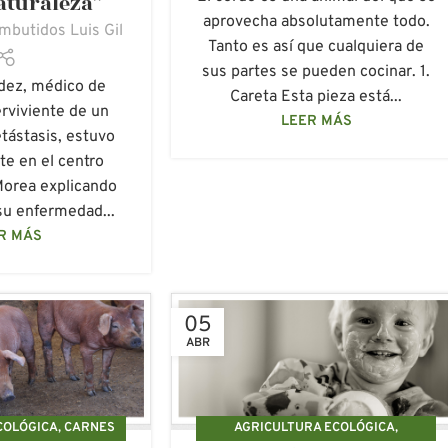
aturaleza”
aprovecha absolutamente todo.
mbutidos Luis Gil
Tanto es así que cualquiera de
sus partes se pueden cocinar. 1.
dez, médico de
Careta Esta pieza está...
erviviente de un
LEER MÁS
tástasis, estuvo
e en el centro
Morea explicando
u enfermedad...
R MÁS
05
ABR
COLÓGICA
,
CARNES
AGRICULTURA ECOLÓGICA
,