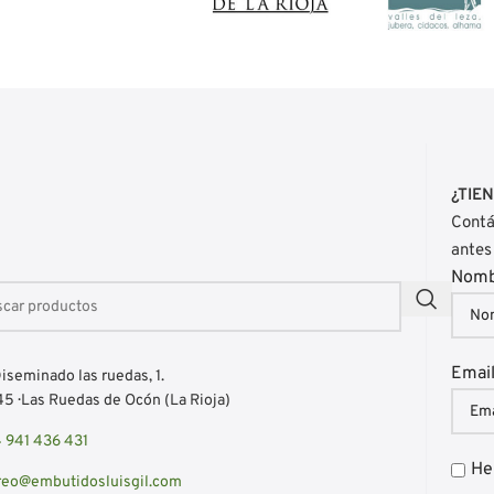
¿TIE
Contá
antes
Nom
Emai
iseminado las ruedas, 1.
5 · Las Ruedas de Ocón (La Rioja)
 941 436 431
He
reo@embutidosluisgil.com