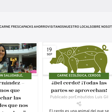
CARNE FRESCA
PACKS AHORRO
VISITANOS
NUESTRO LOCAL
SOBRE NOSO
19
SEP
ÓN SALUDABLE
,
CARNE ECOLÓGICA
,
CERDOS
ernández –
¿Del cerdo? ¡Todas las
 ECOLÓGICOS
ECOLÓGICOS
,
DUROC
,
EMBUTIDOS
ECOLÓGICOS LUIS GIL
mos que
partes se aprovechan!
char las
Publicado por
Embutidos Luis Gil
des que nos
El cerdo es una animal del que se