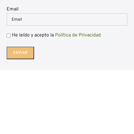
Email
He leído y acepto la
Política de Privacidad
Diseño web Bgimeno Studio
Aviso Legal
|
Política de Privacidad
|
Política de Cookies
|
Condiciones
generales de venta
|
Blog
Embutidos Luis Gil - Ocón - La Rioja