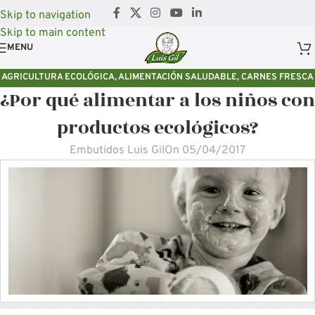
Skip to navigation
Skip to main content
MENU
AGRICULTURA ECOLÓGICA
,
ALIMENTACIÓN SALUDABLE
,
CARNES FRESCA
¿Por qué alimentar a los niños con
ECOLÓGICA
,
EMBUTIDOS ECOLÓGICOS
,
LUIS GIL
,
MEDIO AMBIENTE
productos ecológicos?
Embutidos Luis Gil
On 05/04/2017