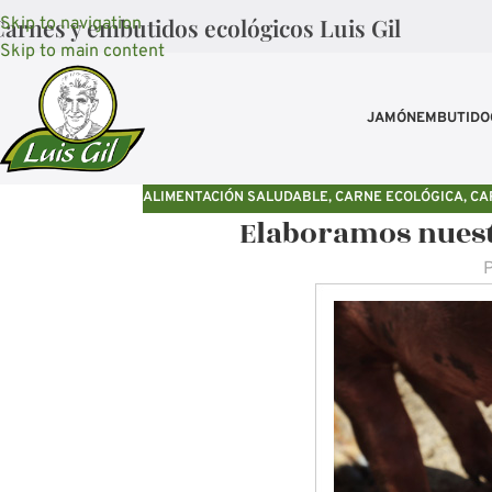
arnes y embutidos ecológicos Luis Gil
Skip to navigation
Skip to main content
JAMÓN
EMBUTIDO
ALIMENTACIÓN SALUDABLE
,
CARNE ECOLÓGICA
,
CA
Elaboramos nuest
P