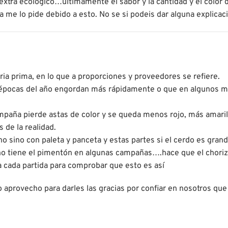
ra ecologico…ultimamente el sabor y la cantidad y el color d
 me lo pide debido a esto. No se si podeis dar alguna explicac
ia prima, en lo que a proporciones y proveedores se refiere.
 épocas del año engordan más rápidamente o que en algunos mo
mpaña pierde astas de color y se queda menos rojo, más amarill
 de la realidad.
o sino con paleta y panceta y estas partes si el cerdo es grande
ano tiene el pimentón en algunas campañas….hace que el choriz
 cada partida para comprobar que esto es así
o aprovecho para darles las gracias por confiar en nosotros q