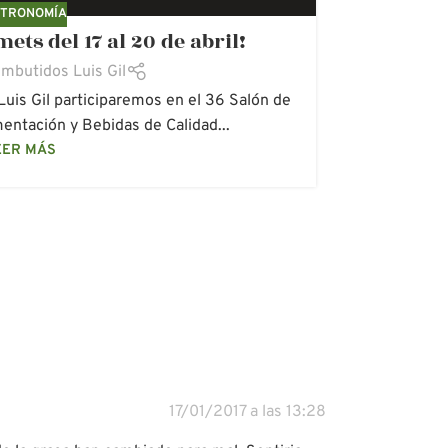
TRONOMÍA
AGRICULT
ts del 17 al 20 de abril!
Come me
CARNE ECOLÓ
DESPOBLA
mbutidos Luis Gil
MEDIO AMBI
Luis Gil participaremos en el 36 Salón de
entación y Bebidas de Calidad...
Lo que com
EER MÁS
también ca
17/01/2017 a las 13:28