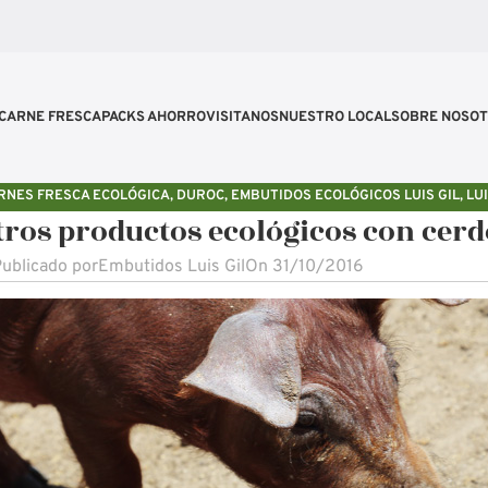
CARNE FRESCA
PACKS AHORRO
VISITANOS
NUESTRO LOCAL
SOBRE NOSO
RNES FRESCA ECOLÓGICA
,
DUROC
,
EMBUTIDOS ECOLÓGICOS LUIS GIL
,
LUI
ros productos ecológicos con cerd
ublicado por
Embutidos Luis Gil
On 31/10/2016