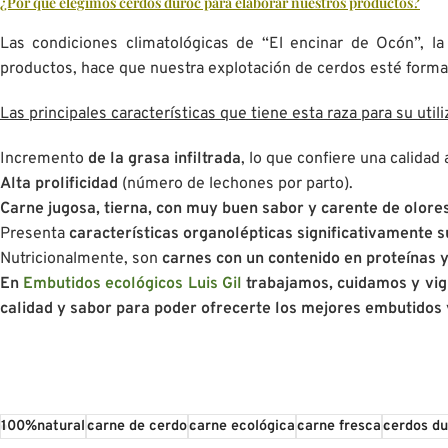
¿Por qué elegimos cerdos duroc para elaborar nuestros productos?
Las condiciones climatológicas de “El encinar de Ocón”, l
productos, hace que nuestra explotación de cerdos esté form
Las principales características que tiene esta raza para su uti
Incremento
de la grasa infiltrada
, lo que confiere una calidad 
Alta prolificidad
(número de lechones por parto).
Carne jugosa, tierna, con muy buen sabor y carente de olore
Presenta
características organolépticas significativamente 
Nutricionalmente, son
carnes con un contenido en proteínas 
En
Embutidos ecológicos Luis Gil
trabajamos, cuidamos y vigi
calidad y sabor para poder ofrecerte los mejores embutidos 
100%natural
carne de cerdo
carne ecológica
carne fresca
cerdos d