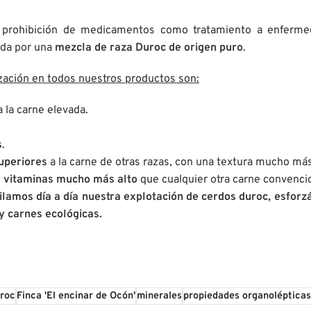
a prohibición de medicamentos como tratamiento a enfermed
ada por una
mezcla de raza Duroc de origen puro
.
lización en todos nuestros productos son:
a la carne elevada.
s
.
superiores
a la carne de otras razas, con una textura mucho más
y vitaminas mucho más alto
que cualquier otra carne convencio
lamos día a día nuestra explotación de cerdos duroc, esforz
y carnes ecológicas.
uroc
Finca 'El encinar de Ocón'
minerales
propiedades organolépticas