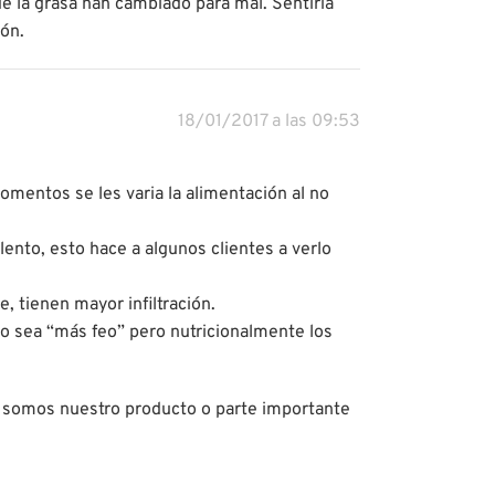
e la grasa han cambiado para mal. Sentiria
ión.
18/01/2017 a las 09:53
mentos se les varia la alimentación al no
ento, esto hace a algunos clientes a verlo
, tienen mayor infiltración.
o sea “más feo” pero nutricionalmente los
ue somos nuestro producto o parte importante