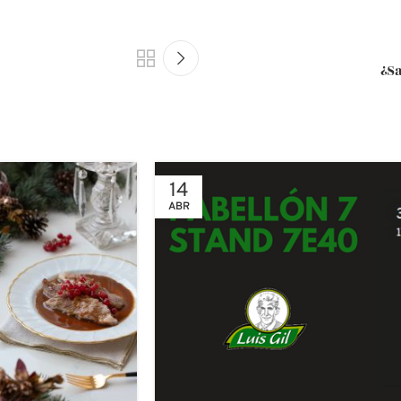
¿Sa
14
ABR