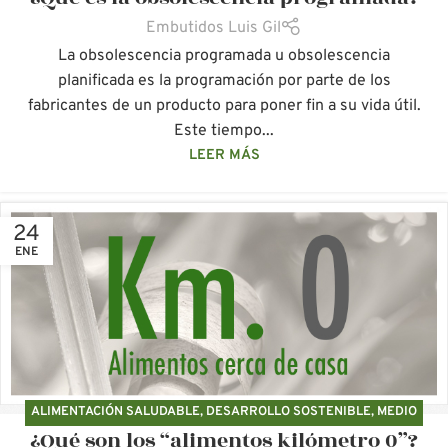
Embutidos Luis Gil
La obsolescencia programada u obsolescencia
planificada es la programación por parte de los
fabricantes de un producto para poner fin a su vida útil.
Este tiempo...
LEER MÁS
24
ENE
ALIMENTACIÓN SALUDABLE
,
DESARROLLO SOSTENIBLE
,
MEDIO
¿Qué son los “alimentos kilómetro 0”?
AMBIENTE
,
PRODUCTOS ECOLÓGICOS