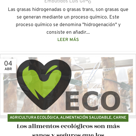
Embutidos Luis Gil
Las grasas hidrogenadas o grasas trans, son grasas que
se generan mediante un proceso químico. Este
proceso químico se denomina "hidrogenación" y
consiste en añadir...
LEER MÁS
04
ABR
AGRICULTURA ECOLÓGICA
,
ALIMENTACIÓN SALUDABLE
,
CARNE
Los alimentos ecológicos son más
ECOLÓGICA
,
PRODUCCIÓN ECOLÓGICA
sanos y seguros que los