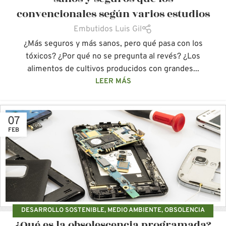
convencionales según varios estudios
Embutidos Luis Gil
¿Más seguros y más sanos, pero qué pasa con los
tóxicos? ¿Por qué no se pregunta al revés? ¿Los
alimentos de cultivos producidos con grandes...
LEER MÁS
07
FEB
DESARROLLO SOSTENIBLE
,
MEDIO AMBIENTE
,
OBSOLENCIA
¿Qué es la obsolescencia programada?
PROGRAMADA