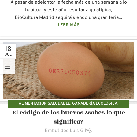
A pesar de adelantar la fecha más de una semana a lo
habitual y este año resultar algo atípica,
BioCultura Madrid seguirá siendo una gran feria...
LEER MÁS
18
JUL
ALIMENTACIÓN SALUDABLE
,
GANADERÍA ECOLÓGICA
,
El código de los huevos ¿sabes lo que
PRODUCCIÓN ECOLÓGICA
significa?
Embutidos Luis Gil