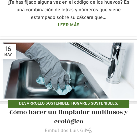
¿Te has fijado alguna vez en el código de los huevos? Es
una combinación de letras y números que viene
estampado sobre su cáscara que...
LEER MÁS
16
MAY
DESARROLLO SOSTENIBLE
,
HOGARES SOSTENIBLES
,
Cómo hacer un limpiador multiusos y
PRODUCTOS NATURALES
ecológico
Embutidos Luis Gil