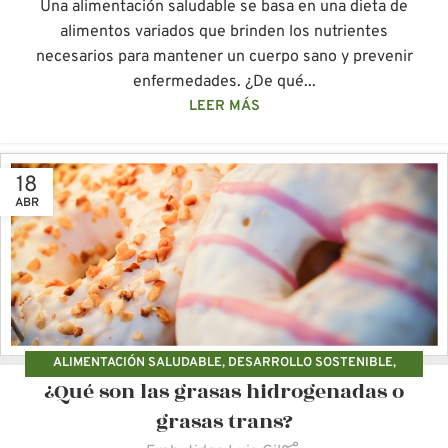
Una alimentación saludable se basa en una dieta de
alimentos variados que brinden los nutrientes
necesarios para mantener un cuerpo sano y prevenir
enfermedades. ¿De qué...
LEER MÁS
18
ABR
ALIMENTACIÓN SALUDABLE
,
DESARROLLO SOSTENIBLE
,
¿Qué son las grasas hidrogenadas o
ETIQUETADO
,
PRODUCCIÓN ECOLÓGICA
grasas trans?