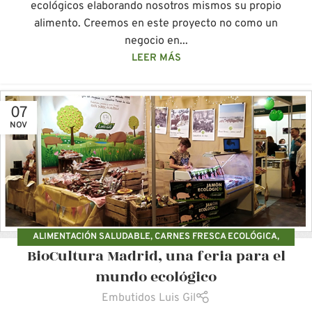
ecológicos elaborando nosotros mismos su propio
alimento. Creemos en este proyecto no como un
negocio en...
LEER MÁS
07
NOV
ALIMENTACIÓN SALUDABLE
,
CARNES FRESCA ECOLÓGICA
,
BioCultura Madrid, una feria para el
CERDOS ECOLÓGICOS
,
EMBUTIDOS ECOLÓGICOS LUIS GIL
mundo ecológico
Embutidos Luis Gil