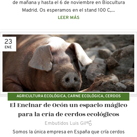
de mañana y hasta el 6 de noviembre en Biocultura
Madrid. Os esperamos en el stand 100 C,...
LEER MÁS
23
ENE
AGRICULTURA ECOLÓGICA
,
CARNE ECOLÓGICA
,
CERDOS
El Encinar de Ocón un espacio mágico
ECOLÓGICOS
,
LUIS GIL
para la cría de cerdos ecológicos
Embutidos Luis Gil
Somos la única empresa en España que cría cerdos