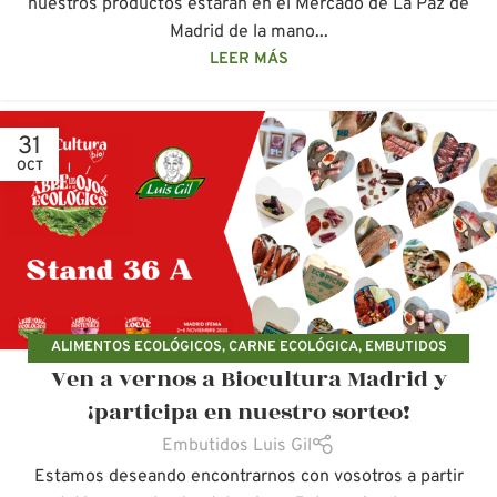
nuestros productos estarán en el Mercado de La Paz de
Madrid de la mano...
LEER MÁS
31
OCT
ALIMENTOS ECOLÓGICOS
,
CARNE ECOLÓGICA
,
EMBUTIDOS
Ven a vernos a Biocultura Madrid y
ECOLÓGICOS
,
FERIAS ECOLÓGICAS
¡participa en nuestro sorteo!
Embutidos Luis Gil
Estamos deseando encontrarnos con vosotros a partir