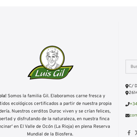
C/ D
2614
ola!
Somos la familia Gil. Elaboramos carne fresca y
idos ecológicos certificados a partir de nuestra propia
+34
ería. Nuestros cerditos Duroc viven y se crían felices,
cor
ibertad y disfrutando de la naturaleza, en nuestra finca
ncinar' en El Valle de Ocón (La Rioja) en plena Reserva
Mundial de la Biosfera.