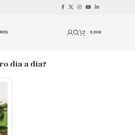
TROS
0,00
€
o día a día?