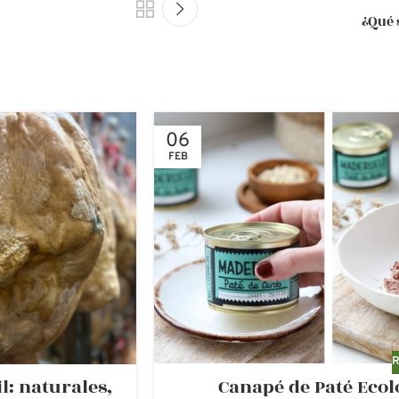
¿Qué 
06
FEB
Canapé de Paté Ecol
l: naturales,