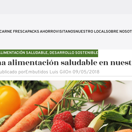
CARNE FRESCA
PACKS AHORRO
VISITANOS
NUESTRO LOCAL
SOBRE NOSO
ALIMENTACIÓN SALUDABLE
,
DESARROLLO SOSTENIBLE
 alimentación saludable en nuestr
ublicado por
Embutidos Luis Gil
On 09/05/2018