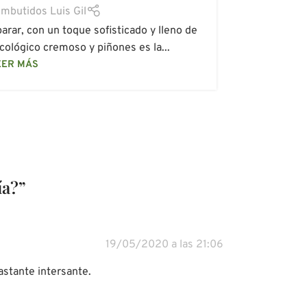
mbutidos Luis Gil
parar, con un toque sofisticado y lleno de
Durante e
cológico cremoso y piñones es la...
euros. 
EER MÁS
ía?
”
19/05/2020 a las 21:06
astante intersante.