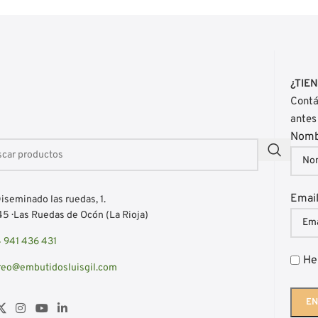
¿TIE
Contá
antes
Nom
Emai
iseminado las ruedas, 1.
5 · Las Ruedas de Ocón (La Rioja)
 941 436 431
He
reo@embutidosluisgil.com