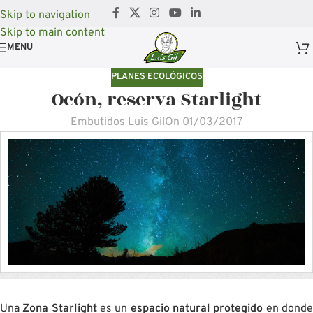
Skip to navigation
Skip to main content
MENU
PLANES ECOLÓGICOS
Ocón, reserva Starlight
Embutidos Luis Gil
On 01/03/2017
Una
Zona Starlight
es un
espacio natural protegido
en dond