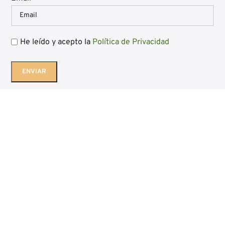
He leído y acepto la
Política de Privacidad
Diseño web Bgimeno Studio
Aviso Legal
|
Política de Privacidad
|
Política de Cookies
|
Condiciones
generales de venta
|
Blog
Embutidos Luis Gil - Ocón - La Rioja
Los cupones no son acumulables entre sí y solo podrán
utilizarse en pedidos con un importe mínimo de 100 €.