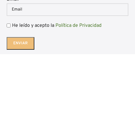
He leído y acepto la
Política de Privacidad
Diseño web Bgimeno Studio
Aviso Legal
|
Política de Privacidad
|
Política de Cookies
|
Condiciones
generales de venta
|
Blog
Embutidos Luis Gil - Ocón - La Rioja
Los cupones no son acumulables entre sí y solo podrán
utilizarse en pedidos con un importe mínimo de 100 €.