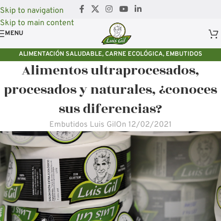
Skip to navigation
Skip to main content
MENU
ALIMENTACIÓN SALUDABLE
,
CARNE ECOLÓGICA
,
EMBUTIDOS
Alimentos ultraprocesados,
ECOLÓGICOS
procesados y naturales, ¿conoces
sus diferencias?
Embutidos Luis Gil
On 12/02/2021